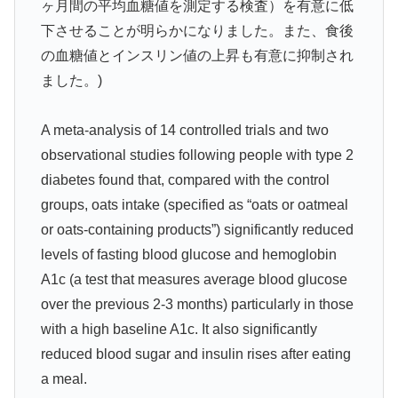
ヶ月間の平均血糖値を測定する検査）を有意に低
下させることが明らかになりました。また、食後
の血糖値とインスリン値の上昇も有意に抑制され
ました。)
A meta-analysis of 14 controlled trials and two
observational studies following people with type 2
diabetes found that, compared with the control
groups, oats intake (specified as “oats or oatmeal
or oats-containing products”) significantly reduced
levels of fasting blood glucose and hemoglobin
A1c (a test that measures average blood glucose
over the previous 2-3 months) particularly in those
with a high baseline A1c. It also significantly
reduced blood sugar and insulin rises after eating
a meal.