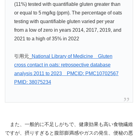
(11%) tested with quantifiable gluten greater than
or equal to 5 mg/kg (ppm). The percentage of oats
testing with quantifiable gluten varied per year
from a low of zero in years 2014, 2017, 2019, and
2021 to a high of 35% in 2022
引用元_
National Library of Medicine＿Gluten
cross contact in oats: retrospective database
analysis 2011 to 2023＿PMCID: PMC10702567
PMID: 38075234
また、一般的に不足しがちで、健康効果も高い食物繊維
ですが、摂りすぎると腹部膨満感やガスの発生、便秘の悪