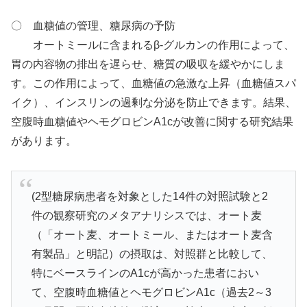
〇 血糖値の管理、糖尿病の予防
オートミールに含まれるβ-グルカンの作用によって、
胃の内容物の排出を遅らせ、糖質の吸収を緩やかにしま
す。この作用によって、血糖値の急激な上昇（血糖値スパ
イク）、インスリンの過剰な分泌を防止できます。結果、
空腹時血糖値やヘモグロビンA1cが改善に関する研究結果
があります。
(2型糖尿病患者を対象とした14件の対照試験と2
件の観察研究のメタアナリシスでは、オート麦
（「オート麦、オートミール、またはオート麦含
有製品」と明記）の摂取は、対照群と比較して、
特にベースラインのA1cが高かった患者におい
て、空腹時血糖値とヘモグロビンA1c（過去2～3